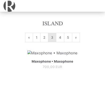
ISLAND
«
1
2
3
4
5
»
Maxophone • Maxophone
700,00 EUR