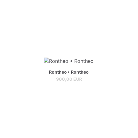
Rontheo • Rontheo
900,00 EUR